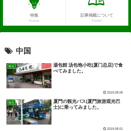
特集
記事掲載について
Feature
Publish
中国
湯包館 汤包饱小吃(厦门总店)で食
観光
べてみました。
2019.08.08
厦門の観光バス(厦門旅游观光巴
観光
士)に乗ってみました。
2019.08.01