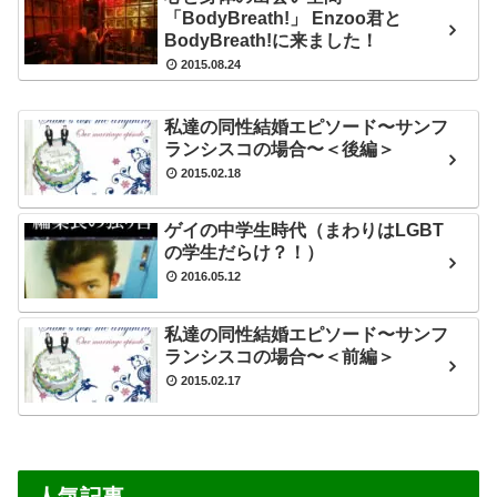
「BodyBreath!」 Enzoo君と
BodyBreath!に来ました！
2015.08.24
私達の同性結婚エピソード〜サンフ
ランシスコの場合〜＜後編＞
2015.02.18
ゲイの中学生時代（まわりはLGBT
の学生だらけ？！）
2016.05.12
私達の同性結婚エピソード〜サンフ
ランシスコの場合〜＜前編＞
2015.02.17
人気記事