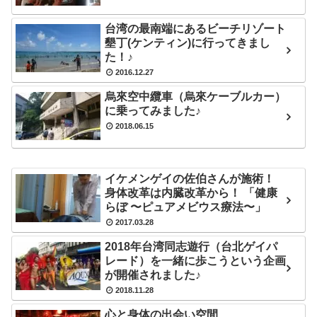
台湾の最南端にあるビーチリゾート
墾丁(ケンティン)に行ってきまし
た！♪
2016.12.27
烏來空中纜車（烏來ケーブルカー）
に乗ってみました♪
2018.06.15
イケメンゲイの佐伯さんが施術！
身体改革は内臓改革から！ 「健康
らぼ 〜ピュアメビウス療法〜」
2017.03.28
2018年台湾同志遊行（台北ゲイパ
レード）を一緒に歩こうという企画
が開催されました♪
2018.11.28
心と身体の出会い空間