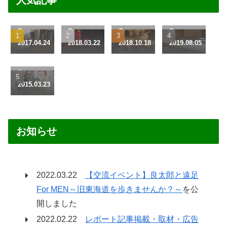
生まれ
まるで
「Nam
台湾筋
たまま
都会の
wa」鼠
肉イケ
の姿で
ジャン
径部
メン
リラッ
グル？
（そけ
と…！
2017.04.24
2018.03.22
2018.10.18
2019.08.05
楽しい
クス。
『BEA
いぶ）
「A.K
アイテ
ヌード
RS
リン
MAN
ムがい
ヨガ男
CAMP
パ・エ
SPA(A.
っぱい
2015.03.23
子の現
』に潜
ナジー
K 台北
の
場に潜
入！
アップ
男仕尊
「BIG
入！
オイル
容
GYM 上
マッサ
Spa)」
野」
お知らせ
ージ
2022.03.22
【交流イベント】良太郎と遠足
For MEN～旧東海道を歩きませんか？～
を公
開しました
2022.02.22
レポート記事掲載・取材・広告