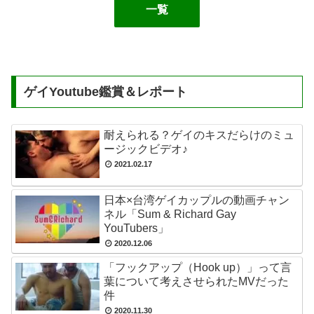
一覧
ゲイYoutube鑑賞＆レポート
耐えられる？ゲイのキスだらけのミュ
ージックビデオ♪
2021.02.17
日本×台湾ゲイカップルの動画チャン
ネル「Sum & Richard Gay
YouTubers」
2020.12.06
「フックアップ（Hook up）」って言
葉について考えさせられたMVだった
件
2020.11.30