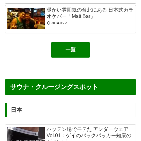
暖かい雰囲気の台北にある 日本式カラ
オケバー「Matt Bar」
2014.05.29
一覧
サウナ・クルージングスポット
日本
ハッテン場でモテた アンダーウェア
Vol.01：ゲイのバックパッカー知康の