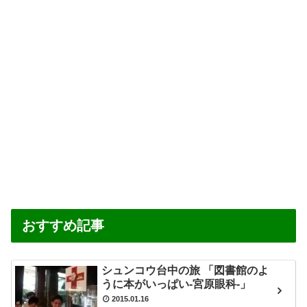
のヒー
島
リング
メニュ
ー」
おすすめ記事
シュンコウ台中の旅 「図書館のよ
うに本がいっぱい-宮原眼科-」
2015.01.16