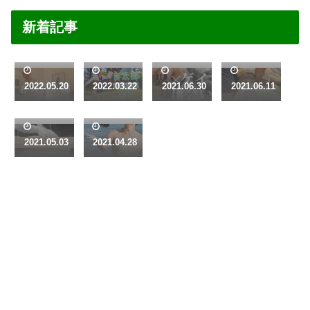
新着記事
良太郎
【交流
2021.0
鍼灸×
本舗～
イベン
9.09（
マッサ
Stretch
ト】良
金）髭
ージ×
＆
太郎と
＆ゲイ
占い？
2022.05.20
2022.03.22
2021.06.30
2021.06.11
5月11
7月2～
mainten
遠足For
で交流
新感覚
日
5日（金
ance【
MEN～
会
癒やし
（木）
～月）
ストレ
旧東海
サービ
無料体
海を見
2021.05.03
2021.04.28
ッチ重
道を歩
ス「ト
験モニ
下ろす
点施
きませ
ータル
ター募
超プラ
術】～
んか？
ヒーリ
集！
イベー
～
ング
10:00～
トな隠
forG」
18:00の
れ家リ
間で2時
ゾート
間 撮
で全裸
影有の
リトリ
「肉体
ート＠
と精神
沖縄本