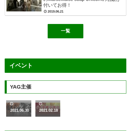
付いてお得！
2019.06.21
一覧
イベント
YAG主催
2021.0
2021.0
9.09（
6.23（
金）髭
水）ゲ
＆ゲイ
イ業種
2021.06.30
2021.02.18
で交流
交流会
会