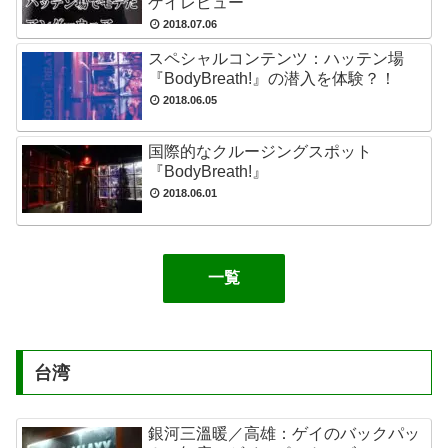
ゲイレビュー
2018.07.06
スペシャルコンテンツ：ハッテン場
『BodyBreath!』の潜入を体験？！
2018.06.05
国際的なクルージングスポット
『BodyBreath!』
2018.06.01
一覧
台湾
銀河三溫暖／高雄：ゲイのバックパッ