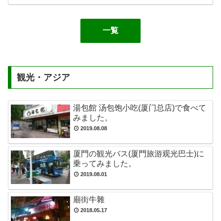
一覧
観光・アジア
湯包館 汤包饱小吃(厦门总店)で食べて
みました。
2019.08.08
厦門の観光バス(厦門旅游观光巴士)に
乗ってみました。
2019.08.01
廟街牛雜
2018.05.17