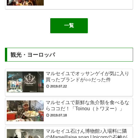
一覧
観光・ヨーロッパ
マルセイユでオッサンゲイが気に入り
買ったブランドが○○だった件
2019.07.22
マルセイユで新鮮な魚介類を食べるな
らココだ！「Toinou（トワヌー）」
2019.07.18
マルセイユ石けん博物館♪入場料に隣
のMarseillaise soap Unicornの石鹸が