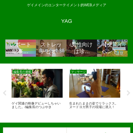
ゲイメインのエンターテイメント的WEBメディア
YAG
レポート
ストレッ
男性向け
【交流イ
記事掲
チとオイ
は珍し
ベント】
載・取
ルトリー
い？ドラ
良太郎と
材・広告
トメント
イヘッド
遠足For
掲載につ
の「良太
スパメニ
MEN～旧
編集長の連載
マッサージ
日
いて
郎本舗」
ューがあ
東海道を
るオイル
歩きませ
マッサー
んか？～
ジ「スポ
or
ゲイ関連の映像デビューしちゃい
生まれたままの姿でリラックス。
初
ーティ
か？
ました。/編集長のつぶやき
ヌードヨガ男子の現場に潜入！
「Bo
ア」