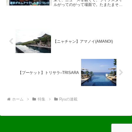
ルがってのがって場面で。たまたまその
時にTVをつけて、全ての話は理解も出来
ずだったけど？でも野球かフットボール
か？その選手がファンに対してのコメン
トの返事？で、選手がカ...
【ニャチャン】アマノイ(AMANOI)
【プーケット】トリサラ–TRISARA
ホーム
特集
Ryuの連載