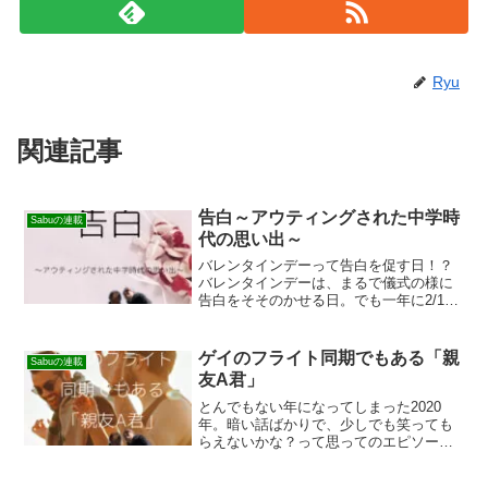
Ryu
関連記事
告白～アウティングされた中学時
Sabuの連載
代の思い出～
バレンタインデーって告白を促す日！？
バレンタインデーは、まるで儀式の様に
告白をそそのかせる日。でも一年に2/14
でしか告白出来ないって事でも無い。引
っ越しや転勤寸前にしたり、酔っ払った
勢いでしたりとか。告白って、ただ何か
ゲイのフライト同期でもある「親
Sabuの連載
が、若しくは誰かが背...
友A君」
とんでもない年になってしまった2020
年。暗い話ばかりで、少しでも笑っても
らえないかな？って思ってのエピソード
です。これは私の親友A君との話。親友A
君A君とは27年前にスッチートレーニン