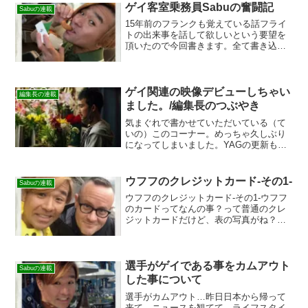
グセンターで知り合いました。同期でな
ゲイ客室乗務員Sabuの奮闘記
Sabuの連載
おかつルームメイト...
15年前のフランクも覚えている話フライ
トの出来事を話して欲しいという要望を
頂いたので今回書きます。全て書き込ん
だら、卒業論文では済まない程だけど？
ってか、もう２１年飛んでいるから、図
書館で、子供に読み語りをする程になる
かねえ？まあ、これはそ...
ゲイ関連の映像デビューしちゃい
編集長の連載
ました。/編集長のつぶやき
気まぐれで書かせていただいている（て
いの）このコーナー。めっちゃ久しぶり
になってしまいました。YAGの更新も頑
張るって言った矢先にこんなんで申し訳
ないです…今回は、ちょっとした告知め
いた感じですが、事実なのは確かです。
ウフフのクレジットカード-その1-
Sabuの連載
興味ある方はぜひ、読ん...
ウフフのクレジットカード-その1-ウフフ
のカードってなんの事？って普通のクレ
ジットカードだけど、表の写真がね？写
真が載っているカードって、殆どセキュ
リティーの為に、自分の顔の写真がカー
ドの後ろに載ってたりするのが普通。で
も私の利用しているカ...
選手がゲイである事をカムアウト
Sabuの連載
した事について
選手がカムアウト…昨日日本から帰って
来て、ニュースを観てて、ライフスタイ