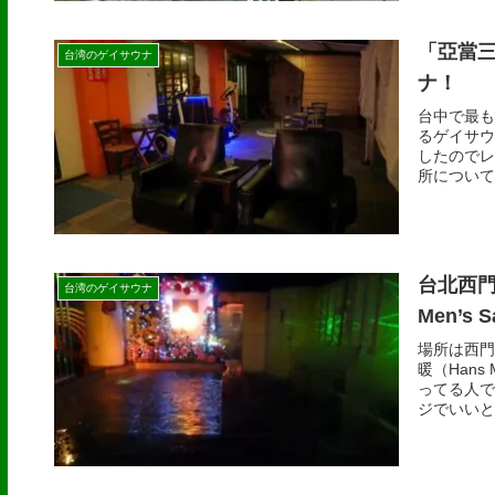
「亞當三
台湾のゲイサウナ
ナ！
台中で最も
るゲイサウ
したのでレ
所について
台北西門
台湾のゲイサウナ
Men’s
場所は西門
暖（Hans
ってる人で
ジでいいと思