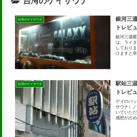
台湾のゲイサウナ
銀河三
台湾のゲイサウナ
トレビ
銀河三溫暖
は、ライタ
しておりま
けますと幸
駅站三
台湾のゲイサウナ
トレビ
ゲイのバッ
サウナ）／
いていただ
感想が占め