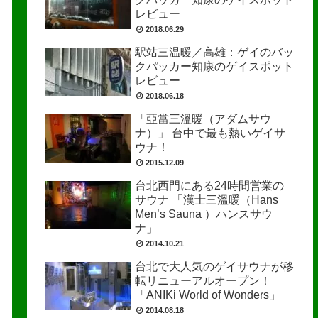
レビュー
2018.06.29
駅站三温暖／高雄：ゲイのバッ
クパッカー知康のゲイスポット
レビュー
2018.06.18
「亞當三溫暖（アダムサウ
ナ）」 台中で最も熱いゲイサ
ウナ！
2015.12.09
台北西門にある24時間営業の
サウナ 「漢士三溫暖（Hans
Men’s Sauna ）ハンスサウ
ナ」
2014.10.21
台北で大人気のゲイサウナが移
転リニューアルオープン！
「ANIKi World of Wonders」
2014.08.18