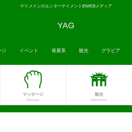
ゲイメインのエンターテイメント的WEBメディア
YAG
ージ
イベント
発展系
観光
グラビア
マッサージ
観光
Massage
Sightseeing