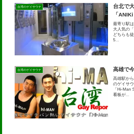
台北で
台湾のゲイサウナ
「ANIKi
最寄り駅は
大人気の「A
どちらも徒
5...
高雄で今
台湾のゲイサウナ
高雄駅から
のゲイサウ
「Hi-M
看板が...