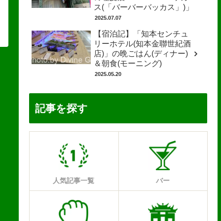
ス(「バーバーバッカス」)」
2025.07.07
【宿泊記】「知本センチュ
リーホテル(知本金聯世紀酒
店)」の晩ごはん(ディナー)
＆朝食(モーニング)
2025.05.20
記事を探す
人気記事一覧
バー