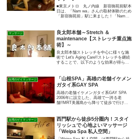
■東京メトロ 丸ノ内線 新宿御苑前駅本
日は、「Nam wa」さんの取材体験のため
「新宿御苑前」駅に来ました！「Nam
wa」2012年11月にオープン。新宿二丁
目・東中野に個室を完備。新宿二丁目
は、新宿御苑前駅 徒歩3分 / 新宿三丁目
良太郎本舗～Stretch ＆
マッサージ
駅 ...
maintenance【ストレッチ重点施
術】～
良太郎本舗ストレッチを中心に様々な施
術で Let's Aging Care!!ストレッチを継続
することで、以下のような効果が得られ
ます。①疲れが取れる②首肩凝り、猫
背、腰痛等の予防改善③むくみ、冷え性
の改善④太りにくい体へ改善⑤筋トレや
「山根SPA」高雄の老舗イケメン
台湾のゲイマッサージ
スポ...
ガタイ系GAY SPA
高雄の老舗イケメンガタイ系GAY SPA
2006年に設立した、高雄で一誇る老
舗!!MRT美麗島から降りて徒歩で行ける
交通面も便利な隠れ家SPA老舗だけであ
って、施術のスタッフたちはテクニシャ
ンでありながら、鍛え上げた肉体でイケ
西門駅から徒歩5分圏内！スタイ
台湾のゲイマッサージ
メンスタッフ...
リッシュで 心地よいマッサージ
「Weipa Spa 私人空間」
「Weipa Spa 私人空間」は西門駅から徒