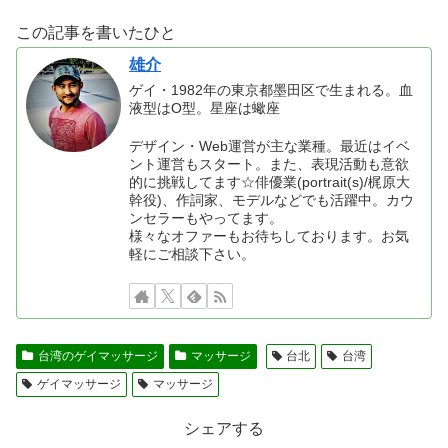
この記事を書いたひと
雄介
ゲイ・1982年の東京都墨田区で生まれる。血
液型はO型。星座は蠍座
デザイン・Web運営が主な業種。最近はイベ
ント運営もスタート。また、表現活動も意欲
的に挑戦してます☆俳優業(portrait(s)/梶原大
幹役)、作詞家、モデルなどでも活躍中。カウ
ンセラーもやってます。
様々なオファーもお待ちしております。お気
軽にご相談下さい。
台湾のゲイマッサージ
マッサージ
台北
台湾
ゲイマッサージ
マッサージ
シェアする