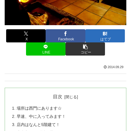
X
Facebook
はてブ
LINE
コピー
2014.09.29
目次
場所は西門にあります☆
早速、中に入ってみます！
店内はなんと5階建て！