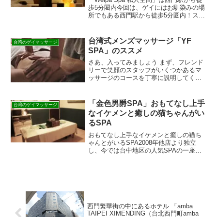
歩5分圏内今回は、ゲイにはお馴染みの場
所でもある西門駅から徒歩5分圏内！スタ
イリッシュかつ、心地よい空間でリラッ
クスできるマッサージ店「Weipa Spa 私
人空間」の紹介です♡ちなみに西門町
台湾式メンズマッサージ「YF
台湾のゲイマッサージ
駅...
SPA」のススメ
さあ、入ってみましょう まず、フレンド
リーで笑顔のスタッフがいくつかあるマ
ッサージのコースを丁寧に説明してくれ
ます。コースによってもたらされる効果
もそれぞれ違うそうなので、ご自身にあ
った内容を事前にえらびましょう。コー
「金色男爵SPA」おもてなし上手
台湾のゲイマッサージ
スを選んだら次はマッサ...
なイケメンと癒しの猫ちゃんがい
るSPA
おもてなし上手なイケメンと癒しの猫ち
ゃんとがいるSPA2008年他店より独立
し、今では台中地区の人気SPAの一座に
あります!!噂によるとここの店長はかなり
のテクニシャン〜特に指圧、ツボ押しが
上手いと評判。指圧・オイルマッサージ
はもちろん、他...
西門繁華街の中にあるホテル 「amba
TAIPEI XIMENDING（台北西門町amba