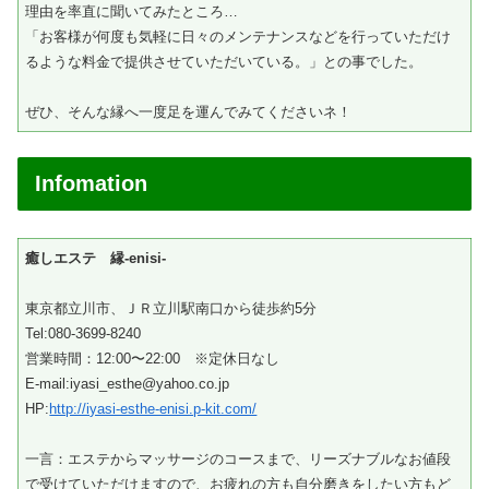
理由を率直に聞いてみたところ…
「お客様が何度も気軽に日々のメンテナンスなどを行っていただけ
るような料金で提供させていただいている。」との事でした。
ぜひ、そんな縁へ一度足を運んでみてくださいネ！
Infomation
癒しエステ 縁-enisi-
東京都立川市、ＪＲ立川駅南口から徒歩約5分
Tel:080-3699-8240
営業時間：12:00〜22:00 ※定休日なし
E-mail:iyasi_esthe@yahoo.co.jp
HP:
http://iyasi-esthe-enisi.p-kit.com/
一言：エステからマッサージのコースまで、リーズナブルなお値段
で受けていただけますので、お疲れの方も自分磨きをしたい方もど