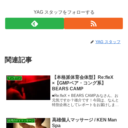
YAG スタッフをフォローする
YAG スタッフ
関連記事
【本格派体育会体型】Re:fleX
マッサージ
×【GMPベア・コング系】
BEARS CAMP
■Re:fleX × BEARS CAMPみなさん、お
元気ですか？雄介です！今回は、なんと
特別企画としてレポートをお届けしま
す！その名も「【本格派体育会体型】出
張型メンズリラクゼーションRe:fleX(リフ
レックス) ×【GMPベア・コング...
高雄個人マッサージ / KEN Man
台湾のゲイマッサージ
Spa