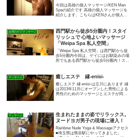
今回は高雄の個人マッサージ/KEN Man
Spaの紹介です 高雄の個人マッサージを
紹介します。こちらはKENさんが個人で
行っているマッサージ。KENさんは2010
年から活動していてとっても気持ちよい
と評判のマッサージ店です。 マッサージ
西門駅から徒歩5分圏内！スタイ
台湾のゲイマッサージ
部...
リッシュで 心地よいマッサージ
「Weipa Spa 私人空間」
「Weipa Spa 私人空間」は西門駅から徒
歩5分圏内今回は、ゲイにはお馴染みの場
所でもある西門駅から徒歩5分圏内！スタ
イリッシュかつ、心地よい空間でリラッ
クスできるマッサージ店「Weipa Spa 私
人空間」の紹介です♡ちなみに西門町
癒しエステ 縁-enisi-
マッサージ
駅...
癒しエステ 縁-enisi-は立川にあります 縁
は2013年11月にオープンした男性による
男性のためのマッサージとエステが同時
に味わえる新感覚のサロンです。場所は
立川駅南口から徒歩５分くらいのところ
です。自宅兼用のプライベートサロンと
の事で...
生まれたままの姿でリラックス。
マッサージ
ヌードヨガ男子の現場に潜入！
Rainbow Nude Yoga & Massageアクセス
■埼玉県は熊谷駅にやってきました。