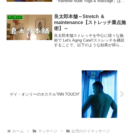
「Rainbow Nude Yoga & Massage」は最
寄り駅が「熊谷駅」とのこと。プライベ
ートスタジオになるので詳細はレッスン
申込者のみ...
良太郎本舗～Stretch ＆
マッサージ
maintenance【ストレッチ重点施
術】～
良太郎本舗ストレッチを中心に様々な施
術で Let's Aging Care!!ストレッチを継続
することで、以下のような効果が得られ
ます。①疲れが取れる②首肩凝り、猫
背、腰痛等の予防改善③むくみ、冷え性
の改善④太りにくい体へ改善⑤筋トレや
スポ...
ゲイ・オンリーのホステル”INN TOUCH”
ホーム
マッサージ
台湾のゲイマッサージ