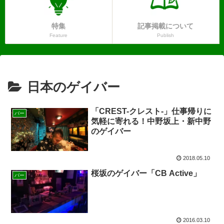
特集
記事掲載について
Feature
Publish
日本のゲイバー
「CREST-クレスト-」仕事帰りに
バー
気軽に寄れる！中野坂上・新中野
のゲイバー
2018.05.10
桜坂のゲイバー「CB Active」
バー
2016.03.10