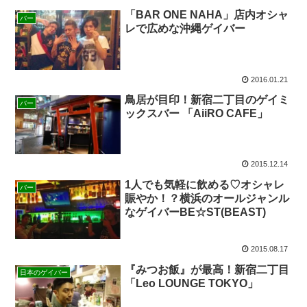
「BAR ONE NAHA」店内オシャ
バー
レで広めな沖縄ゲイバー
2016.01.21
鳥居が目印！新宿二丁目のゲイミ
バー
ックスバー 「AiiRO CAFE」
2015.12.14
1人でも気軽に飲める♡オシャレ
バー
賑やか！？横浜のオールジャンル
なゲイバーBE☆ST(BEAST)
2015.08.17
『みつお飯』が最高！新宿二丁目
日本のゲイバー
「Leo LOUNGE TOKYO」