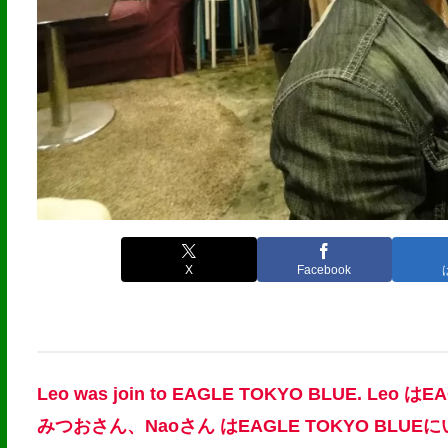
X
Facebook
Leo was join to EAGLE TOKYO BLUE. Le
みつおさん、Naoさん はEAGLE TOKYO BLUE