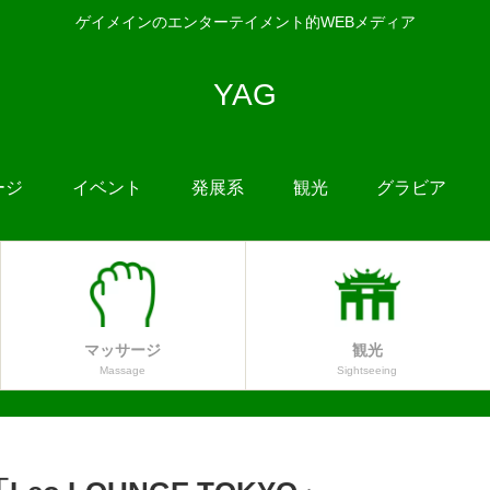
ゲイメインのエンターテイメント的WEBメディア
YAG
ージ
イベント
発展系
観光
グラビア
マッサージ
観光
Massage
Sightseeing