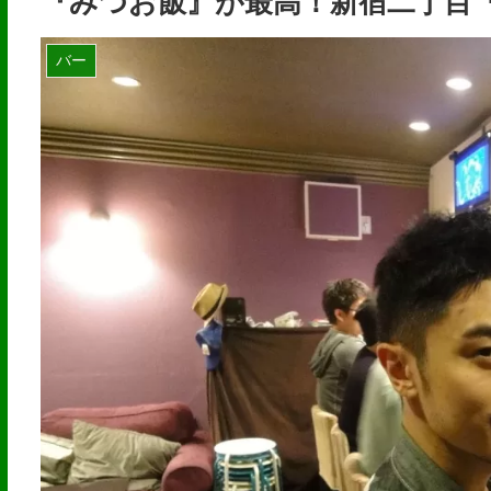
『みつお飯』が最高！新宿二丁目「Leo
バー