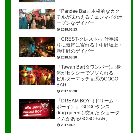
『Pandee Bar』本格的なカク
テルが味わえるチェンマイのオ
ープンなゲイバー
2018.06.13
「CREST-クレスト-」仕事帰
りに気軽に寄れる！中野坂上・
新中野のゲイバー
2018.05.10
『Tawan Bar(タワンバー)』:身
体がセクシーでソソられる。
ビルダーマッチョ系のGOGO
BAR。
2017.06.30
『DREAM BOY（ドリーム・
ボーイ）』:GOGOダンス、
drag queenも交えた ショータ
イムがあるGOGO BAR。
2017.04.21