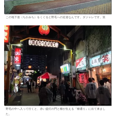
この地下道（ちかみち）をくぐると野毛への近道なんです。ダジャレです。笑
野毛の中へ入って行くと、赤い提灯の門と柳が生える『柳通り』に出て来まし
た。