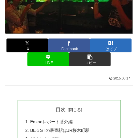
X
Facebook
はてブ
LINE
コピー
2015.08.17
目次
Enzooレポート番外編
BE☆STの最寄駅はJR桜木町駅