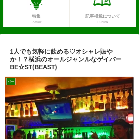
特集
記事掲載について
Feature
Publish
1人でも気軽に飲める♡オシャレ賑や
か！？横浜のオールジャンルなゲイバー
BE☆ST(BEAST)
バー