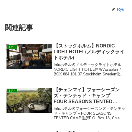
Ryu
関連記事
【ストックホルム】NORDIC
ホテル
LIGHT HOTEL(ノルディックライ
トホテル)
Infoホテル名ノルディックライトホテル –
NORDIC LIGHT HOTEL住所Vasaplan 7
BOX 884 101 37 Stockholm Sweden電話
46 8 50 56 30 00FAX46 8 50 56 30 ...
【チェンマイ】フォーシーズン
ホテル
ズ・テンテッド・キャンプ –
FOUR SEASONS TENTED
CAMP
Infoホテル名フォーシーズンズ・テンテッ
ド・キャンプ – FOUR SEASONS
TENTED CAMP住所P.O. Box 18, Chiang
Saen Post Office,Chiang Ｒａｉ
57150，Ｔｈａｉｌａｎｄ電話+...