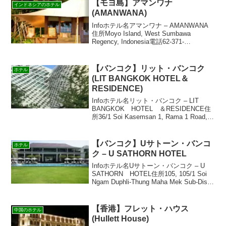
【モヨ島】アマンワナ
インドネシアのホテル
(AMANWANA)
Infoホテル名アマンワナ – AMANWANA
住所Moyo Island, West Sumbawa
Regency, Indonesia電話62-371-
22233FAX62-371-22288部屋数20URL説明
まさにハイダウェイのテ...
【バンコク】リット・バンコク
ホテル
(LIT BANGKOK HOTEL＆
RESIDENCE)
Infoホテル名リット・バンコク – LIT
BANGKOK HOTEL ＆RESIDENCE住
所36/1 Soi Kasemsan 1, Rama 1 Road,
Pathumwan, Bangkok 10330電話+66
26 1234...
【バンコク】Uサトーン・バンコ
ホテル
ク – U SATHORN HOTEL
Infoホテル名Uサトーン・バンコク – U
SATHORN HOTEL住所105, 105/1 Soi
Ngam Duphli-Thung Maha Mek Sub-Dist,
Bangkok 10110電話+66 2119 4888FA...
【香港】フレット・ハウス
中国のホテル
(Hullett House)