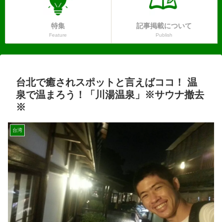
特集
記事掲載について
Feature
Publish
台北で癒されスポットと言えばココ！ 温
泉で温まろう！「川湯温泉」※サウナ撤去
※
台湾