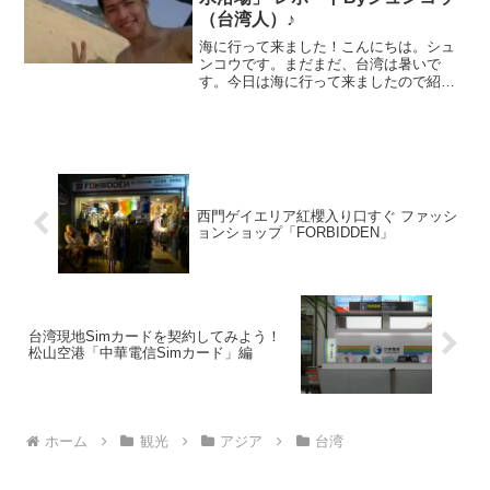
（台湾人）♪
海に行って来ました！こんにちは。シュ
ンコウです。まだまだ、台湾は暑いで
す。今日は海に行って来ましたので紹介
します。 台北駅から台湾国鉄に乗ってい
きます！台湾国鉄に乗って行きます！降
りる駅は福隆駅ですよ。台北駅から花蓮
方面の電車に乗ると着きま...
西門ゲイエリア紅櫻入り口すぐ ファッシ
ョンショップ「FORBIDDEN」
台湾現地Simカードを契約してみよう！
松山空港「中華電信Simカード」編
ホーム
観光
アジア
台湾