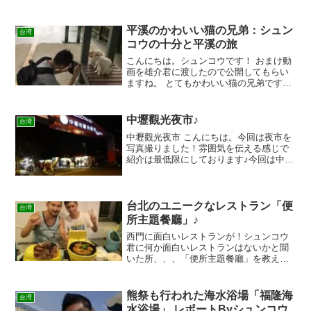
続きをさせて頂きます！アクセス台北市
光復南路133号オススメの最寄り駅は「市
政府駅」です。警察署を目印に歩くと着
平溪のかわいい猫の兄弟：シュン
台湾
きます。大体徒歩で5...
コウの十分と平溪の旅
こんにちは。シュンコウです！ おまけ動
画を雄介君に渡したので公開してもらい
ますね。 とてもかわいい猫の兄弟です。
癒されますねｗまた、他の動画もアップ
しますね
中壢觀光夜市♪
台湾
中壢觀光夜市 こんにちは。今回は夜市を
写真撮りました！雰囲気を伝える感じで
紹介は最低限にしております♪今回は中壢
觀光夜市を紹介致します♪♪ アクセス台灣
桃園市中壢區新明路中壢觀光夜市につい
て営業時間は17:00-1:00ぐらい 最後に桃
園で...
台北のユニークなレストラン「便
台湾
所主題餐廳」♪
西門に面白いレストランが！シュンコウ
君に何か面白いレストランはないかと聞
いた所、、、「便所主題餐廳」を教えて
くれました！場所も西門の繁華街にあっ
てアクセス抜群の「便所主題餐廳」をレ
ポートします！目印はコレっ！西門の繁
熊祭も行われた海水浴場「福隆海
台湾
華街を歩き近くまできまし...
水浴場」 レポートByシュンコウ