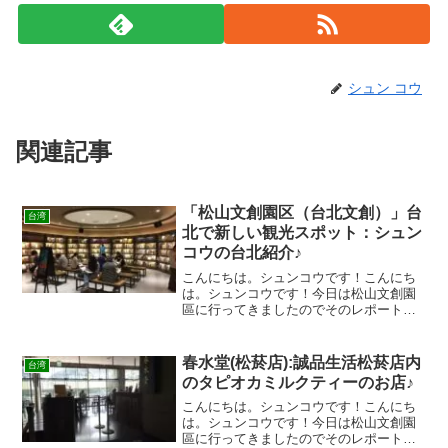
シュン コウ
関連記事
「松山文創園区（台北文創）」台
台湾
北で新しい観光スポット：シュン
コウの台北紹介♪
こんにちは。シュンコウです！こんにち
は。シュンコウです！今日は松山文創園
區に行ってきましたのでそのレポートの
続きをさせて頂きます！アクセス台北市
光復南路133号オススメの最寄り駅は「市
政府駅」です。警察署を目印に歩くと着
春水堂(松菸店):誠品生活松菸店内
台湾
きます。大体徒歩で5...
のタピオカミルクティーのお店♪
こんにちは。シュンコウです！こんにち
は。シュンコウです！今日は松山文創園
區に行ってきましたのでそのレポートの