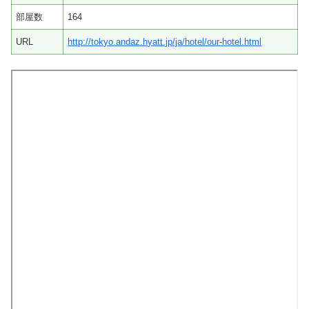
部屋数
164
URL
http://tokyo.andaz.hyatt.jp/ja/hotel/our-hotel.html