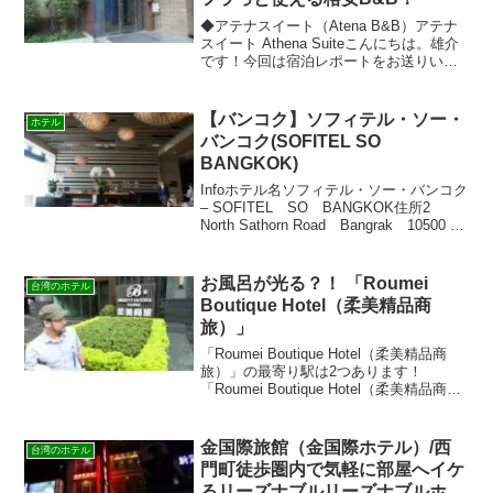
◆アテナスイート（Atena B&B）アテナ
スイート Athena Suiteこんにちは。雄介
です！今回は宿泊レポートをお送りいた
します。※あくまで宿泊レポートになり
ます。詳細は直接ホテルにご確認くださ
い。アクセス台北市万華区昆明街46号...
【バンコク】ソフィテル・ソー・
ホテル
バンコク(SOFITEL SO
BANGKOK)
Infoホテル名ソフィテル・ソー・バンコク
– SOFITEL SO BANGKOK住所2
North Sathorn Road Bangrak 10500 –
BANGKOK THAILAND電話+66 02
6240000FAX+66 ...
お風呂が光る？！ 「Roumei
台湾のホテル
Boutique Hotel（柔美精品商
旅）」
「Roumei Boutique Hotel（柔美精品商
旅）」の最寄り駅は2つあります！
「Roumei Boutique Hotel（柔美精品商
旅）」の宿泊レポートです！※今回は宿
泊体験レポートとなり正式に取材したと
いうものではありません。...
金国際旅館（金国際ホテル）/西
台湾のホテル
門町徒歩圏内で気軽に部屋へイケ
るリーズナブルリーズナブルホテ