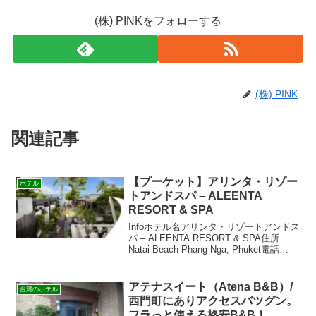
(株) PINKをフォローする
(株) PINK
関連記事
【プーケット】アリンタ・リゾー
ホテル
トアンドスパ – ALEENTA
RESORT & SPA
Infoホテル名アリンタ・リゾートアンドス
パ – ALEENTA RESORT & SPA住所
Natai Beach Phang Nga, Phuket電話
+662-514-8112FAX+662-539-4373部屋数
30URL説明海を楽...
アテナスイート（Atena B&B）/
台湾のホテル
西門町にありアクセスバツグン。
フラっと使える格安B&B！