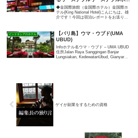
ル
◆金国際旅館（金国際ホテル）金国際ホ
テル(King National Hotel)こんにちは。雄
介です！今回は宿泊レポートをお送りい
たします。※あくまで宿泊レポートにな
ります。詳細は直接ホテルにご確認くだ
さい。アクセス台北市万華区西寧南路1...
【バリ島】ウマ・ウブド(UMA
インドネシアのホテル
UBUD)
Infoホテル名ウマ・ウブド – UMA UBUD
住所Jalan Raya Sanggingan Banjar
Lungsiakan, KedewatanUbud, Gianyar
80571, Bali, Indonesia電話62 36...
ゲイが副業をするための資格