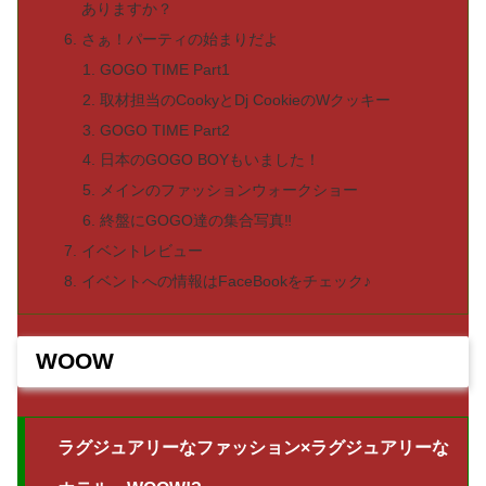
ありますか？
さぁ！パーティの始まりだよ
GOGO TIME Part1
取材担当のCookyとDj CookieのWクッキー
GOGO TIME Part2
日本のGOGO BOYもいました！
メインのファッションウォークショー
終盤にGOGO達の集合写真‼︎
イベントレビュー
イベントへの情報はFaceBookをチェック♪
WOOW
ラグジュアリーなファッション×ラグジュアリーな