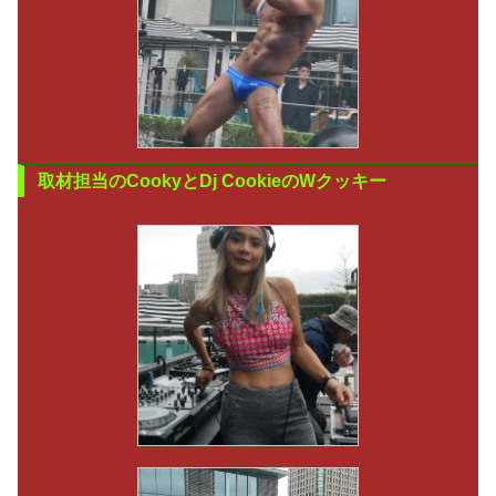
取材担当のCookyとDj CookieのWクッキー