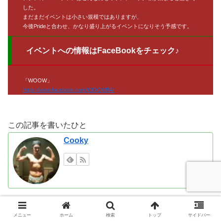
した。
まだまだイベントは小さい規模ではありますが、
今後Prideと合わせ、かなり盛り上がるイベントになりそう予感です。
イベントへの情報はFaceBookをチェック♪
「WOOW」
https://www.facebook.com/WOOWPA/
この記事を書いたひと
Cooky
台湾のゲイイベント
クラブ/イベント
ゲイイベント
メニュー
ホーム
検索
トップ
サイドバー
台北
台湾