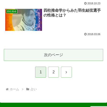
2018.10.23
四柱推命学からみた羽生結弦選手
四柱推命
の性格とは？
2018.03.06
次のページ
次
1
2
へ
ホーム
占い