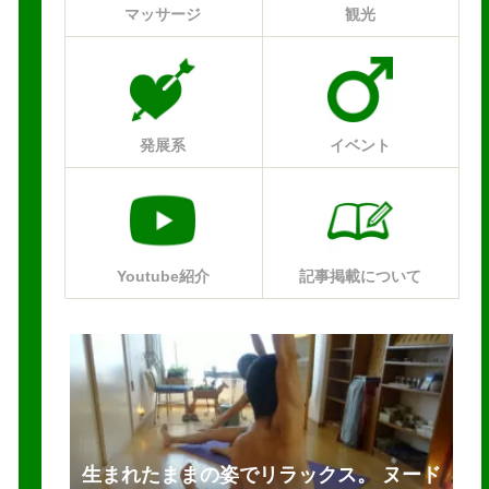
マッサージ
観光
発展系
イベント
Youtube紹介
記事掲載について
生まれたままの姿でリラックス。 ヌード