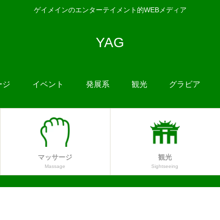
ゲイメインのエンターテイメント的WEBメディア
YAG
ージ
イベント
発展系
観光
グラビア
マッサージ
観光
Massage
Sightseeing