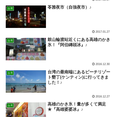
苓雅夜市（自強夜市）♪
台湾
2017.01.27
鼓山輪渡站近くにある高雄のかき
台湾
氷！『阿伯磚頭冰』♪
2016.12.30
台湾の最南端にあるビーチリゾー
台湾
ト墾丁(ケンティン)に行ってきま
した！♪
2016.12.27
高雄のかき氷！量が多くて満足
台湾
★『高雄婆婆冰』♪