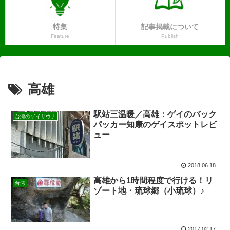
特集
記事掲載について
Feature
Publish
高雄
駅站三温暖／高雄：ゲイのバック
台湾のゲイサウナ
パッカー知康のゲイスポットレビ
ュー
2018.06.18
高雄から1時間程度で行ける！リ
台湾
ゾート地・琉球郷（小琉球）♪
2017.02.17