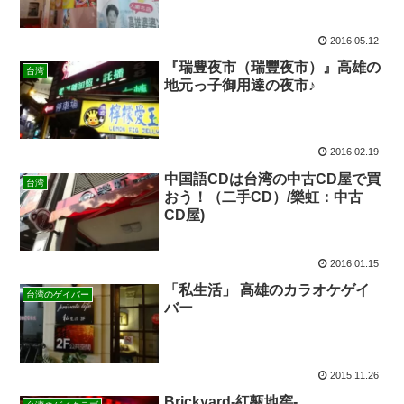
2016.05.12
『瑞豊夜市（瑞豐夜市）』高雄の
台湾
地元っ子御用達の夜市♪
2016.02.19
中国語CDは台湾の中古CD屋で買
台湾
おう！（二手CD）/樂虹：中古
CD屋)
2016.01.15
「私生活」 高雄のカラオケゲイ
台湾のゲイバー
バー
2015.11.26
Brickyard-紅甎地窖-