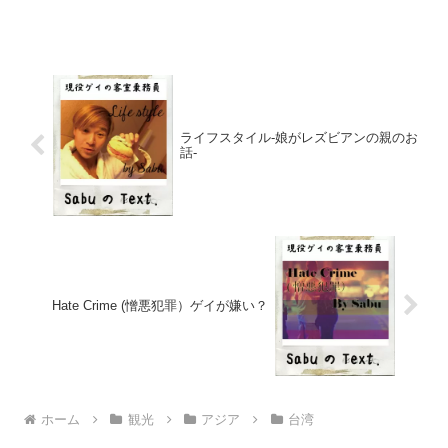
介致します♪♪アクセス台湾 高雄市 苓雅区
◆苓雅夜市（自強夜市）営業時間は
17:00-1:00...
ライフスタイル-娘がレズビアンの親のお
話-
Hate Crime (憎悪犯罪）ゲイが嫌い？
ホーム
観光
アジア
台湾