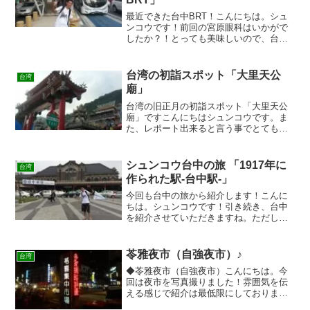
最近できた台中BRT！こんにちは。シュ
ンコウです！前回の宮原眼科はいかがで
したか？！とっても美味しいので、台中
に行ったら行って下さいね まだまだ引き
続き、台中を紹介させていただきます
ね！！二両式のバス、台中BRTを紹介★
台湾の初詣スポット「大里天公
台湾
最近、台中に新たな交...
廟」
台湾の旧正月の初詣スポット「大里天公
廟」ですこんにちはシュンコウです。ま
た、レポート出来ると言う事でとても楽
しみです。今日は台湾人がよく行く旧正
月の初詣スポット「大里天公廟」を紹介
します。「大里天公廟」は宜蘭というと
シュンコウ台中の旅 「1917年に
台湾
ころにあります。台北駅か...
作られた駅-台中駅-」
今回も台中の旅から紹介します！こんに
ちは。シュンコウです！引き続き、台中
を紹介させていただきますね。ただし。
ごめんなさい。今回のレポートは短めで
す。ごめんなっしーです。今回は台中駅
の写真を撮ってきました★台中駅につい
苓雅夜市（自強夜市）♪
台湾
て☆台中駅はどうですか？...
◆苓雅夜市（自強夜市）こんにちは。今
回は夜市を写真撮りました！雰囲気を伝
える感じで紹介は最低限にしております♪
今回は高雄の苓雅夜市（自強夜市）を紹