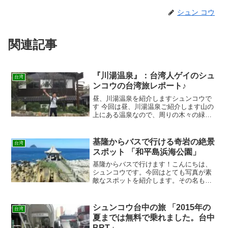
シュン コウ
関連記事
『川湯温泉』：台湾人ゲイのシュ
台湾
ンコウの台湾旅レポート♪
昼、川湯温泉を紹介しますシュンコウで
す 今回は昼、川湯温泉ご紹介します山の
上にある温泉なので、周りの木々の緑が
綺麗です。入口看板施設の中へ川湯の看
板が見える橋を渡ると、その奥には川湯
の施設です先ずは食事です日本料理と台
基隆からバスで行ける奇岩の絶景
台湾
湾料理アサリ炒め&サン...
スポット 「和平島浜海公園」
基隆からバスで行けます！こんにちは、
シュンコウです。今回はとても写真が素
敵なスポットを紹介します。その名も
「和平島浜海公園」です。ここは奇岩が
とても有名で様々な奇岩があります。豆
腐岩、千畳敷、獅子頭岩などは長時間の
シュンコウ台中の旅 「2015年の
台湾
海の浸食で出来たと言われて...
夏までは無料で乗れました。台中
BRT」