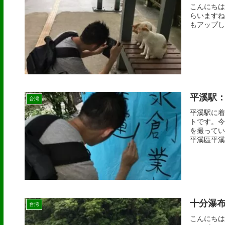
こんにちは
らいますね
もアップし
平溪駅
台湾
平溪駅に着
トです。今
を撮ってい
平溪區平溪街
十分瀑
台湾
こんにちは