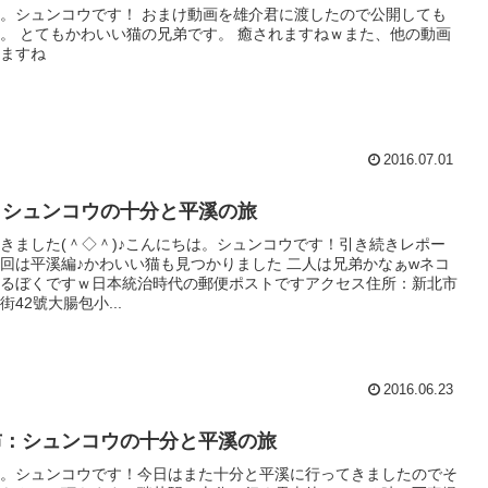
。シュンコウです！ おまけ動画を雄介君に渡したので公開しても
。 とてもかわいい猫の兄弟です。 癒されますねｗまた、他の動画
ますね
2016.07.01
：シュンコウの十分と平溪の旅
きました(＾◇＾)♪こんにちは。シュンコウです！引き続きレポー
回は平溪編♪かわいい猫も見つかりました 二人は兄弟かなぁwネコ
るぼくですｗ日本統治時代の郵便ポストですアクセス住所：新北市
42號大腸包小...
2016.06.23
布：シュンコウの十分と平溪の旅
。シュンコウです！今日はまた十分と平溪に行ってきましたのでそ