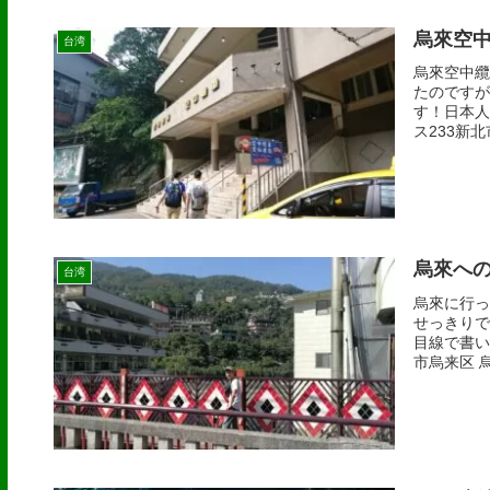
烏來空
台湾
烏來空中纜
たのですが
す！日本人
ス233新北
烏來への
台湾
烏來に行っ
せっきりで
目線で書い
市烏来区 