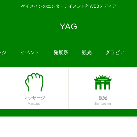
ゲイメインのエンターテイメント的WEBメディア
YAG
ージ
イベント
発展系
観光
グラビア
マッサージ
観光
Massage
Sightseeing