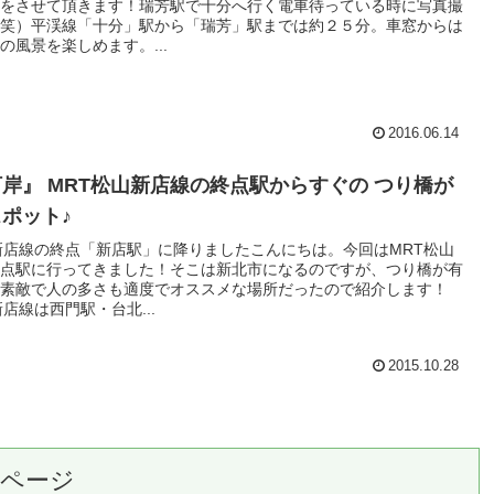
をさせて頂きます！瑞芳駅で十分へ行く電車待っている時に写真撮
笑）平渓線「十分」駅から「瑞芳」駅までは約２５分。車窓からは
の風景を楽しめます。...
2016.06.14
岸』 MRT松山新店線の終点駅からすぐの つり橋が
ポット♪
新店線の終点「新店駅」に降りましたこんにちは。今回はMRT松山
点駅に行ってきました！そこは新北市になるのですが、つり橋が有
素敵で人の多さも適度でオススメな場所だったので紹介します！
店線は西門駅・台北...
2015.10.28
のページ