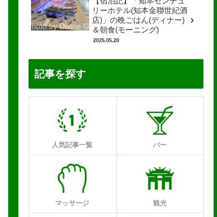
【宿泊記】「知本センチュ
リーホテル(知本金聯世紀酒
店)」の晩ごはん(ディナー)
＆朝食(モーニング)
2025.05.20
記事を探す
人気記事一覧
バー
マッサージ
観光