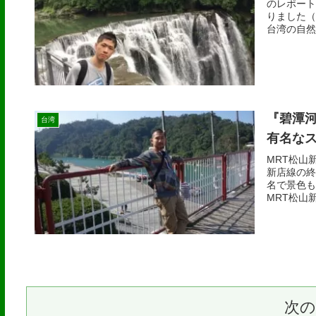
のレポート
りました（
台湾の自然
『碧潭河
台湾
有名なス
MRT松山
新店線の終
名で景色も
MRT松山新
次