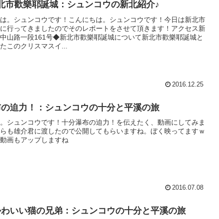
 新北市歡樂耶誕城：シュンコウの新北紹介♪
は。シュンコウです！こんにちは。シュンコウです！今日は新北市
に行ってきましたのでそのレポートをさせて頂きます！アクセス新
中山路一段161号◆新北市歡樂耶誕城について新北市歡樂耶誕城と
たこのクリスマスイ...
2016.12.25
布の迫力！：シュンコウの十分と平溪の旅
。シュンコウです！十分瀑布の迫力！を伝えたく、動画にしてみま
らも雄介君に渡したので公開してもらいますね。ぼく映ってますｗ
動画もアップしますね
2016.07.08
かわいい猫の兄弟：シュンコウの十分と平溪の旅