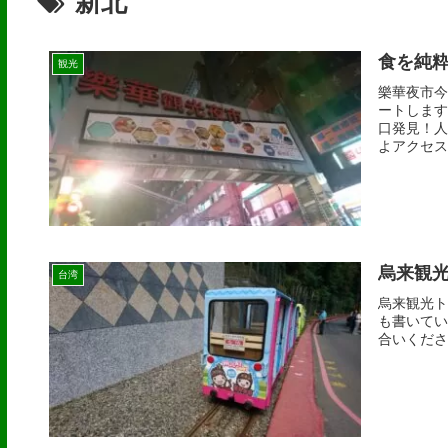
新北
食を純粋
観光
樂華夜市今
ートします
口発見！人
よアクセス
烏来観光
台湾
烏来観光ト
も書いてい
合いください！ ア