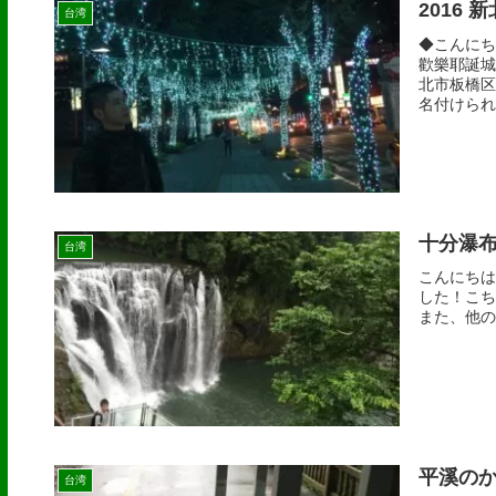
2016
台湾
◆こんにち
歡樂耶誕城
北市板橋区
名付けられ
十分瀑
台湾
こんにちは
した！こち
また、他の
平溪の
台湾