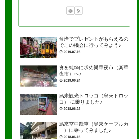
台湾でプレゼントがもらえるの
でこの機会に行ってみよう♪
2019.07.16
食を純粋に求め樂華夜市（楽華
夜市）へ♪
2019.06.24
烏来観光トロッコ（烏來トロッ
コ） に乗りました♪
2018.06.22
烏來空中纜車（烏來ケーブルカ
ー）に乗ってみました♪
2018.06.15