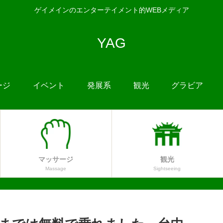
ゲイメインのエンターテイメント的WEBメディア
YAG
ージ
イベント
発展系
観光
グラビア
マッサージ
観光
Massage
Sightseeing