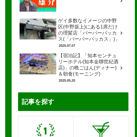
ゲイ多数なイメージの中野
区(中野坂上)にある1席だけ
の理髪店「バーバーバッカ
ス(「バーバーバッカス」)」
2025.07.07
【宿泊記】「知本センチュ
リーホテル(知本金聯世紀酒
店)」の晩ごはん(ディナー)
＆朝食(モーニング)
2025.05.20
記事を探す