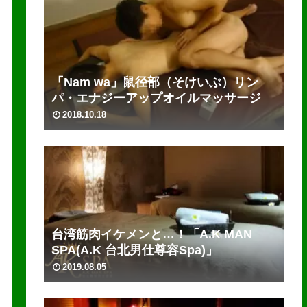
「Nam wa」鼠径部（そけいぶ）リン
パ・エナジーアップオイルマッサージ
2018.10.18
台湾筋肉イケメンと…！「A.K MAN
SPA(A.K 台北男仕尊容Spa)」
2019.08.05