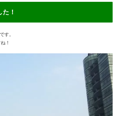
した！
場です。
すね！