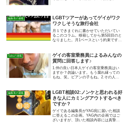
ーにも日本の友人達にも、Facebookのお
陰で広がりつつある様で？真夜中のラー
メンに早めのランチ！一緒に飛ぶ予定の
クルーとかで、「...
LGBTツアーがあってゲイがワク
編集長の連載
ワクしそうな旅行会社
月１できまぐれに書かせていただいてい
るこのコラム。移籍してから第5回目のと
なりました。月1ペースという約束です
が、2ヶ月経ってしまいました…色々忙し
く…。なんて言い訳はダメですね。申し
訳ないです。LGBTツアーがある旅行会社
ゲイの客室乗務員によるみんなの
Sabuの連載
についてご存知の...
質問に回答します♪
1.仲の良い日本人ゲイの客室乗務員はい
ますか？勿論います。もう腐れ縁っての
もね、笑。ビアンの子もね。2.その人と
のエピソードや写真があれば教えてくだ
さい。本人の承諾無しでは写真は載っけ
られないし、確かに仕事場やこの辺では
LGBT相談02:ノンケと思われる好
編集長の連載
カムアウトしてても、...
きな人にカミングアウトするべき
ですか？
ゲイである編集長がYAG宛に届いた相談
に答えるこの企画。YAG内の企画ではご
ざいますが、頂いた相談内容には真摯に
答えます。多くの相談を募集しておりま