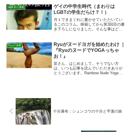
すので、こちらまでお送り下さいね！ 今
回のお悩み相談相談者：Aさん高3のゲイ
ゲイの中学生時代（まわりは
編集長の連載
です。ノンケと思...
LGBTの学生だらけ？！）
月１できまぐれに書かせていただいてい
るこのコラム。移籍してから第3回目の書
き下ろしになりました。そんな事はどう
でもいいって？でも、一応共有させてく
ださいませ！画像は中学時代ではありま
せんが、自分が10代の画像です。時代を
Ryuがヌードヨガを始めたわけ ｜
Ryuの連載
感じます…中学生時代...
『RyuのヌードでYOGAっちゃ
お！』
皆さん、はじめまして。そうでない方
は、いつも記事を読んでいただきありが
とうございます。Rainbow Nude Yoga &
MassageのRyuです。この度、私が提唱
している、ヌードヨガに関する連載をス
タートさせていただきます。なじみの...
十分瀑布：シュンコウの十分と平溪の旅