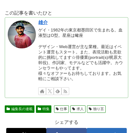
この記事を書いたひと
雄介
ゲイ・1982年の東京都墨田区で生まれる。血
液型はO型。星座は蠍座
デザイン・Web運営が主な業種。最近はイベ
ント運営もスタート。また、表現活動も意欲
的に挑戦してます☆俳優業(portrait(s)/梶原大
幹役)、作詞家、モデルなどでも活躍中。カウ
ンセラーもやってます。
様々なオファーもお待ちしております。お気
軽にご相談下さい。
編集長の連載
特集
仕事
求人
独り言
シェアする