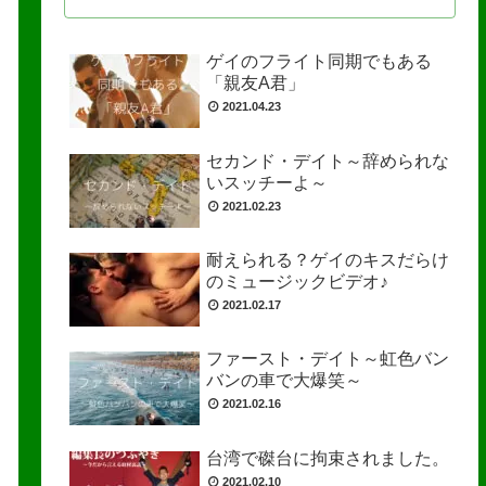
ゲイのフライト同期でもある
「親友A君」
2021.04.23
セカンド・デイト～辞められな
いスッチーよ～
2021.02.23
耐えられる？ゲイのキスだらけ
のミュージックビデオ♪
2021.02.17
ファースト・デイト～虹色バン
バンの車で大爆笑～
2021.02.16
台湾で磔台に拘束されました。
2021.02.10