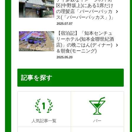
区(中野坂上)にある1席だけ
の理髪店「バーバーバッカ
ス(「バーバーバッカス」)」
2025.07.07
【宿泊記】「知本センチュ
リーホテル(知本金聯世紀酒
店)」の晩ごはん(ディナー)
＆朝食(モーニング)
2025.05.20
記事を探す
人気記事一覧
バー