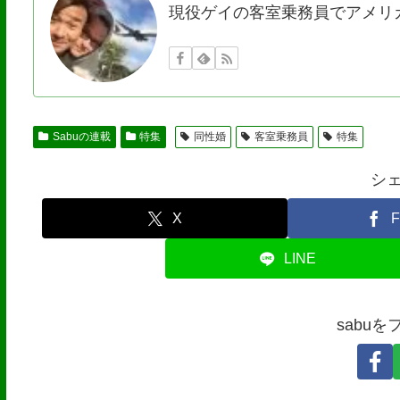
現役ゲイの客室乗務員でアメリ
Sabuの連載
特集
同性婚
客室乗務員
特集
シ
X
F
LINE
sabu