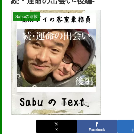
続・運命の出会い-後編-
Sabuの連載
X
Facebook