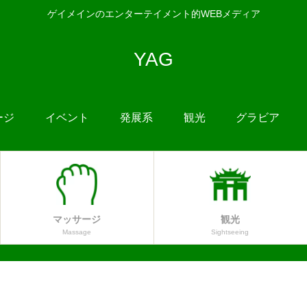
ゲイメインのエンターテイメント的WEBメディア
YAG
ージ
イベント
発展系
観光
グラビア
マッサージ
観光
Massage
Sightseeing