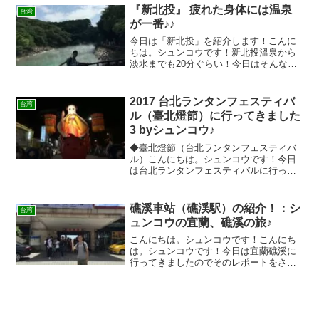
（台北轉運站）から葛瑪蘭客運という会
『新北投』 疲れた身体には温泉
台湾
社の高速バスに乗るのがオ...
が一番♪♪
今日は「新北投」を紹介します！こんに
ちは。シュンコウです！新北投溫泉から
淡水までも20分ぐらい！今日はそんな
「新北投」を紹介します！新北投駅新北
投温泉地図&案内看板日勝生 加賀屋日勝
生 加賀屋を撮影しました。これは、日本
2017 台北ランタンフェスティバ
台湾
の石川県の和倉温泉に...
ル（臺北燈節）に行ってきました
3 byシュンコウ♪
◆臺北燈節（台北ランタンフェスティバ
ル）こんにちは。シュンコウです！今日
は台北ランタンフェスティバルに行って
きましたのでそのレポートをさせて頂き
ます写真も多く長くなりますので、何回
にわけてお伝えします！台北ランタンフ
礁溪車站（礁渓駅）の紹介！：シ
台湾
ェスティバルの開催期間は...
ュンコウの宜蘭、礁溪の旅♪
こんにちは。シュンコウです！こんにち
は。シュンコウです！今日は宜蘭礁溪に
行ってきましたのでそのレポートをさせ
て頂きます！第1弾は礁溪車站（礁渓駅）
の紹介台北から礁溪へ行くには、台北駅
の北側にある台北バスターミナル（台北
轉運站）から葛瑪蘭客運...