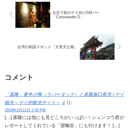
台北で初のゲイ向けSMバー
「Commander D.」
台湾の初詣スポット「大里天公廟」
コメント
「基隆」黄色小鴨（ラバーダック）と基隆廟口夜市 | ゲイ
観光～ゲイ的観光サイト～
より:
2019年2月21日 3:33 PM
[…] 基隆には他にも見どころがいっぱい！シュンコウ君が
レポートしてくれている「望幽谷」にも行けます！ […]