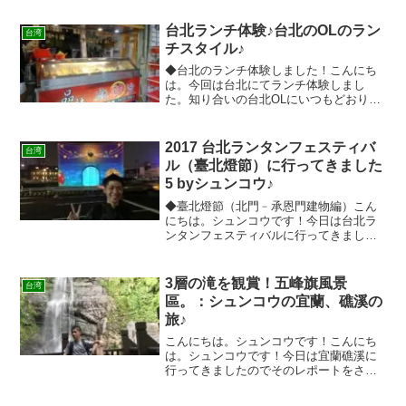
台北ランチ体験♪台北のOLのラン
台湾
チスタイル♪
◆台北のランチ体験しました！こんにち
は。今回は台北にてランチ体験しまし
た。知り合いの台北OLにいつもどおりの
ランチを体験させてと伝えました♪◆具を
選んで調理してもらうスタイル！キョロ
キョロしながらついてきました！どうや
2017 台北ランタンフェスティバ
台湾
ら食材を選んで調理して...
ル（臺北燈節）に行ってきました
5 byシュンコウ♪
◆臺北燈節（北門﹣承恩門建物編）こん
にちは。シュンコウです！今日は台北ラ
ンタンフェスティバルに行ってきました
のでそのレポートをさせて頂きます写真
も多く長くなりますので、何回にわけて
お伝えします！台北ランタンフェスティ
3層の滝を観賞！五峰旗風景
台湾
バルの開催期間は元宵節（...
區。：シュンコウの宜蘭、礁溪の
旅♪
こんにちは。シュンコウです！こんにち
は。シュンコウです！今日は宜蘭礁溪に
行ってきましたのでそのレポートをさせ
て頂きます！台北から礁溪へ行くには、
台北駅の北側にある台北バスターミナル