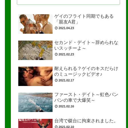
ゲイのフライト同期でもある
「親友A君」
2021.04.23
セカンド・デイト～辞められな
いスッチーよ～
2021.02.23
耐えられる？ゲイのキスだらけ
のミュージックビデオ♪
2021.02.17
ファースト・デイト～虹色バン
バンの車で大爆笑～
2021.02.16
台湾で磔台に拘束されました。
2021.02.10