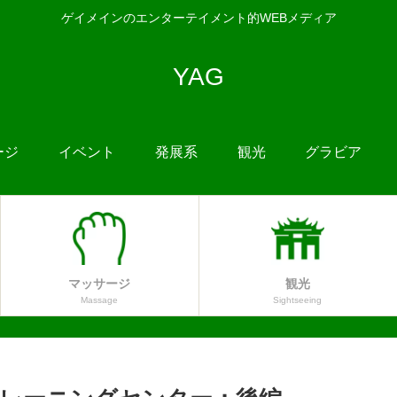
ゲイメインのエンターテイメント的WEBメディア
YAG
ージ
イベント
発展系
観光
グラビア
マッサージ
観光
Massage
Sightseeing