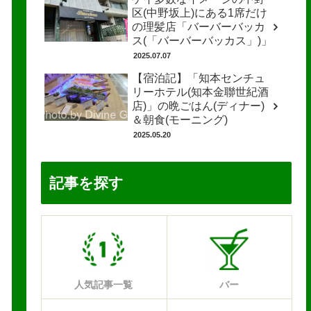
区(中野坂上)にある1席だけ
の理髪店「バーバーバッカ
ス(「バーバーバッカス」)」
2025.07.07
【宿泊記】「知本センチュ
リーホテル(知本金聯世紀酒
店)」の晩ごはん(ディナー)
＆朝食(モーニング)
2025.05.20
記事を探す
人気記事一覧
バー