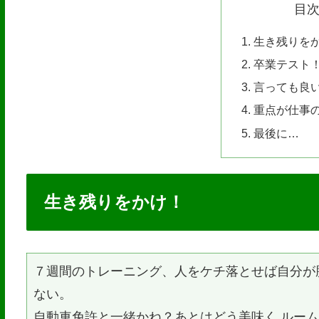
目
生き残りを
卒業テスト
言っても良
重点が仕事
最後に…
生き残りをかけ！
７週間のトレーニング、人をケチ落とせば自分が
ない。
自動車免許と一緒かね？あとはどう美味く ルー